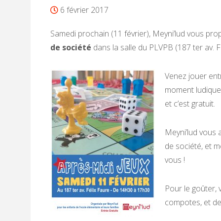
6 février 2017
Samedi prochain (11 février), Meyni’lud vous pro
de société
dans la salle du PLVPB (187 ter av. Fé
Venez jouer entr
moment ludique e
et c’est gratuit.
Meyni’lud vous a
de société, et m
vous !
Pour le goûter,
compotes, et de