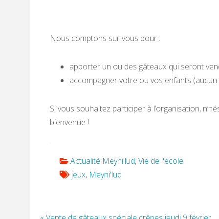
Nous comptons sur vous pour :
apporter un ou des gâteaux qui seront ven
accompagner votre ou vos enfants (aucun e
Si vous souhaitez participer à l’organisation, n’h
bienvenue !
Actualité Meyni'lud
,
Vie de l'ecole
jeux
,
Meyni'lud
Article
« Vente de gâteaux spéciale crêpes jeudi 9 février