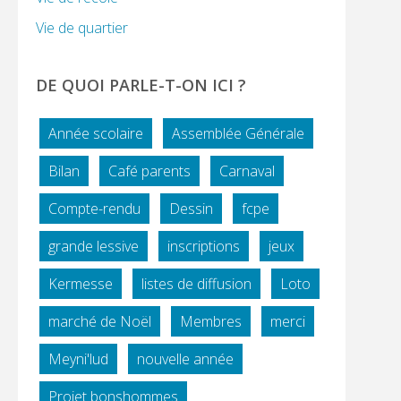
Vie de quartier
DE QUOI PARLE-T-ON ICI ?
Année scolaire
Assemblée Générale
Bilan
Café parents
Carnaval
Compte-rendu
Dessin
fcpe
grande lessive
inscriptions
jeux
Kermesse
listes de diffusion
Loto
marché de Noël
Membres
merci
Meyni'lud
nouvelle année
Projet bonshommes