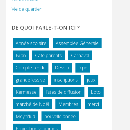
Vie de quartier
DE QUOI PARLE-T-ON ICI ?
Année scolaire
Assemblée Générale
Bilan
Café parents
Carnaval
Compte-rendu
Dessin
fcpe
grande lessive
inscriptions
jeux
Kermesse
listes de diffusion
Loto
marché de Noël
Membres
merci
Meyni'lud
nouvelle année
Projet bonshommes